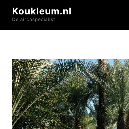
Koukleum.nl
De aircospecialist